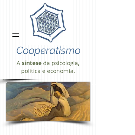
Cooperatismo
A
síntese
da psicologia,
política e economia.
Signs of Christ - Nicolas Roerich